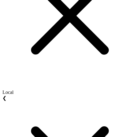
Local
❮