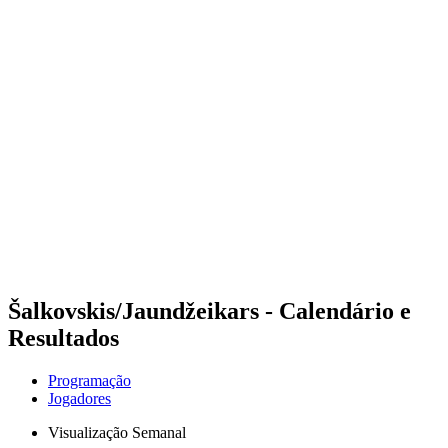
Futuros
Futures - Malmö, SWE - 2026
Futures - Malmö, SWE - 2026
Voltar para a página inicial do BPT
Onde Assistir
Equipes
Programação
Classificação
Šalkovskis/Jaundžeikars - Calendário e
Resultados
Programação
Jogadores
Visualização Semanal