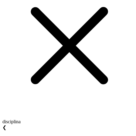
disciplina
❮