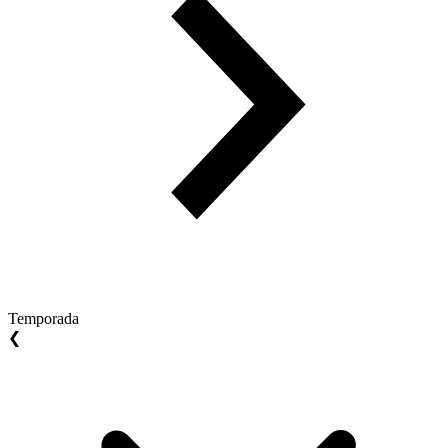
Temporada
❮