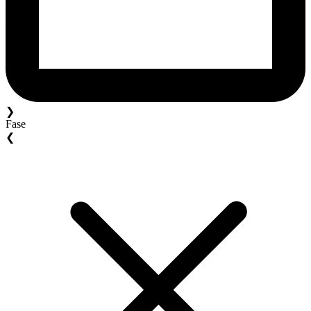
❯
Fase
❮