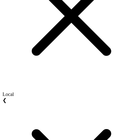
Local
❮