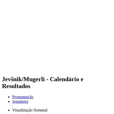
Futuros
Futures - Malmö, SWE - 2026
Futures - Malmö, SWE - 2026
Voltar para a página inicial do BPT
Onde Assistir
Equipes
Programação
Classificação
Jevšnik/Mugerli - Calendário e
Resultados
Programação
Jogadores
Visualização Semanal