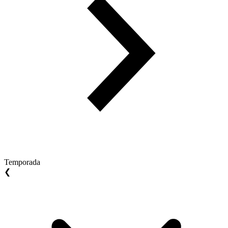
Temporada
❮