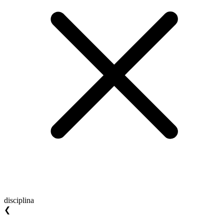
disciplina
❮