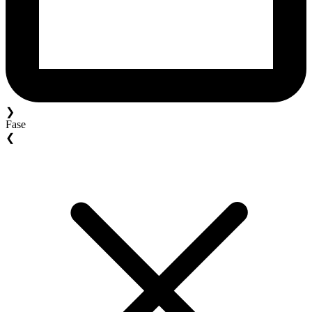
❯
Fase
❮