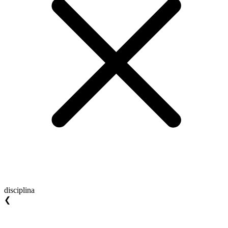
disciplina
❮