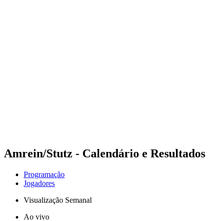
Futuros
Futures - Malmö, SWE - 2026
Futures - Malmö, SWE - 2026
Voltar para a página inicial do BPT
Onde Assistir
Equipes
Programação
Classificação
Amrein/Stutz - Calendário e Resultados
Programação
Jogadores
Visualização Semanal
Ao vivo