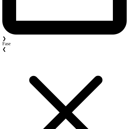
❯
Fase
❮