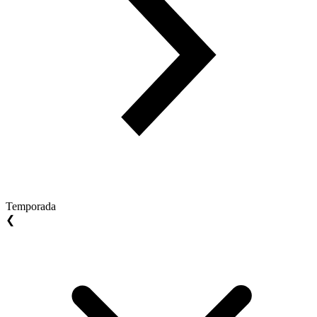
Temporada
❮