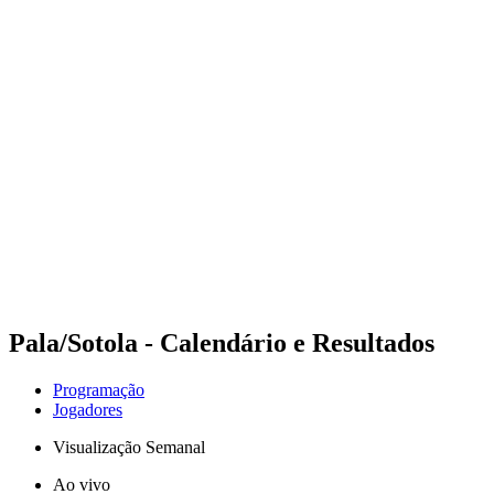
Futuros
Futures - Malmö, SWE - 2026
Futures - Malmö, SWE - 2026
Voltar para a página inicial do BPT
Onde Assistir
Equipes
Programação
Classificação
Pala/Sotola - Calendário e Resultados
Programação
Jogadores
Visualização Semanal
Ao vivo