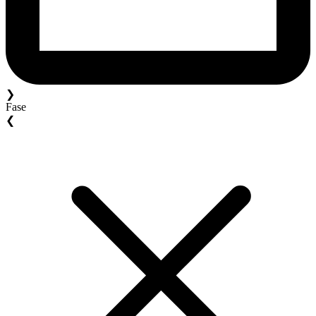
❯
Fase
❮