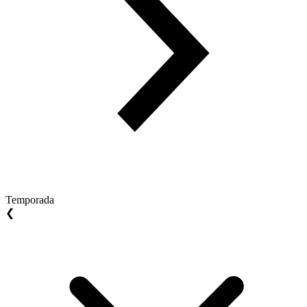
Temporada
❮