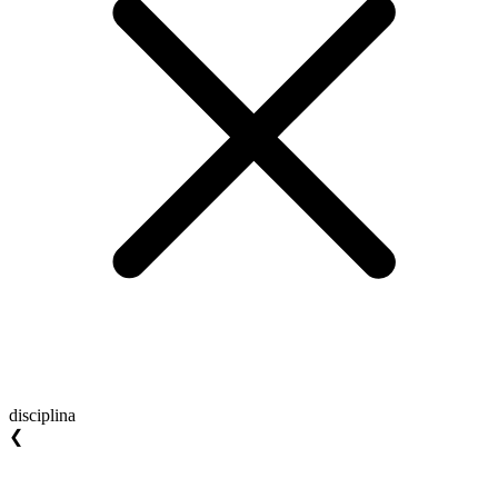
disciplina
❮