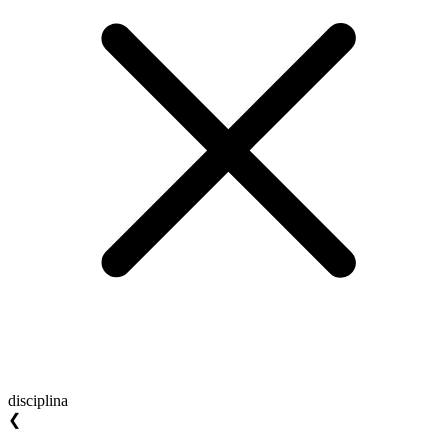
disciplina
❮