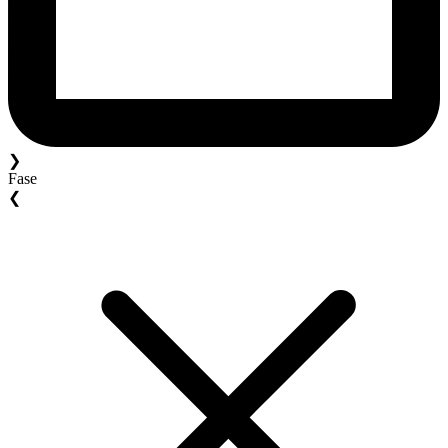
❯
Fase
❮