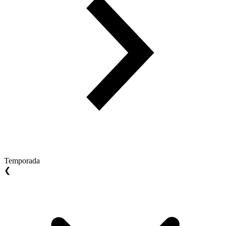
Temporada
❮