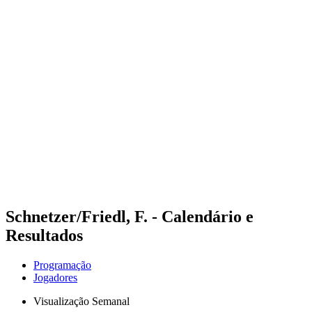
Futuros
Futures - Malmö, SWE - 2026
Futures - Malmö, SWE - 2026
Voltar para a página inicial do BPT
Onde Assistir
Equipes
Programação
Classificação
Schnetzer/Friedl, F. - Calendário e
Resultados
Programação
Jogadores
Visualização Semanal