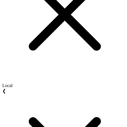
Local
❮