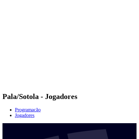
Futuros
Futures - Messina, ITA - 2026
Futures - Messina, ITA - 2026
Voltar para a página inicial do BPT
Onde Assistir
Equipes
Programação
Classificação
Pala/Sotola - Jogadores
Programação
Jogadores