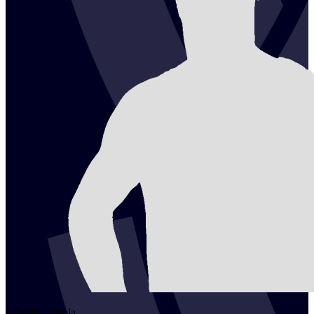
2
Ondrej
Sotola