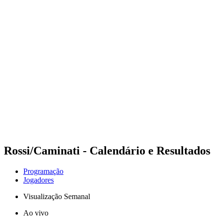
Futuros
Futures - Modena, ITA - 2026
Futures - Modena, ITA - 2026
Voltar para a página inicial do BPT
Onde Assistir
Equipes
Programação
Classificação
Rossi/Caminati - Calendário e Resultados
Programação
Jogadores
Visualização Semanal
Ao vivo