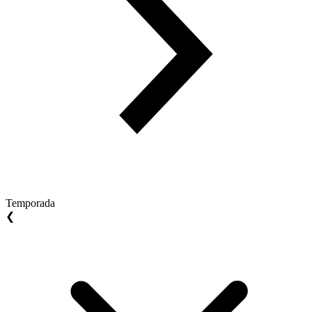
Temporada
❮