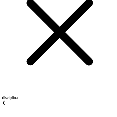
disciplina
❮