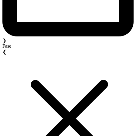
❯
Fase
❮