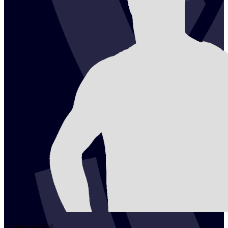
2
Cain
van Hal