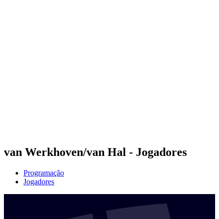
Futuros
Futures - Modena, ITA - 2026
Futures - Modena, ITA - 2026
Voltar para a página inicial do BPT
Onde Assistir
Equipes
Programação
Classificação
van Werkhoven/van Hal - Jogadores
Programação
Jogadores