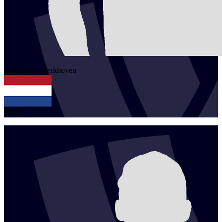
1
Mart
van Werkhoven
NED