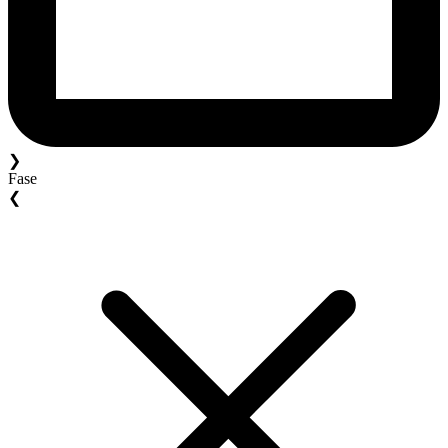
❯
Fase
❮