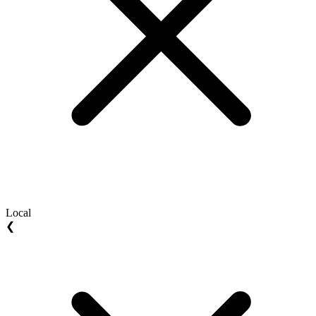
Local
❮