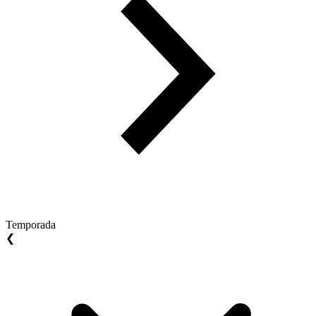
Temporada
❮