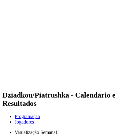
Futuros
Futures - Modena, ITA - 2026
Futures - Modena, ITA - 2026
Voltar para a página inicial do BPT
Onde Assistir
Equipes
Programação
Classificação
Dziadkou/Piatrushka - Calendário e
Resultados
Programação
Jogadores
Visualização Semanal