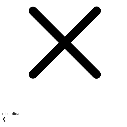
disciplina
❮