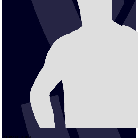
2
Ondrej
Kulis