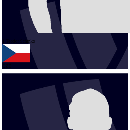
1
Teodor
Schinko
CZE