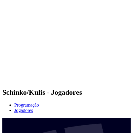
Futuros
Futures - Modena, ITA - 2026
Futures - Modena, ITA - 2026
Voltar para a página inicial do BPT
Onde Assistir
Equipes
Programação
Classificação
Schinko/Kulis - Jogadores
Programação
Jogadores