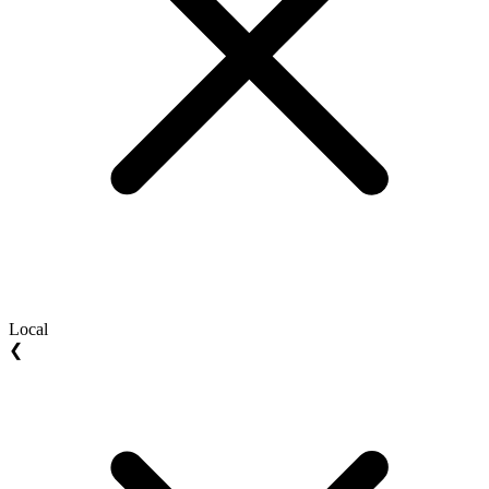
Local
❮