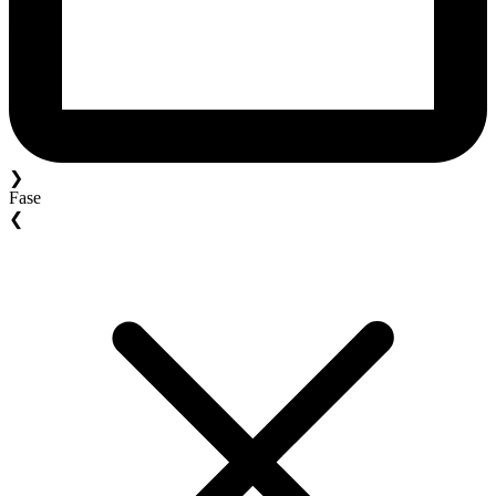
❯
Fase
❮