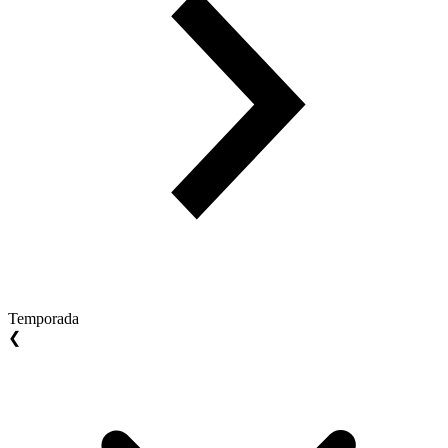
Temporada
❮