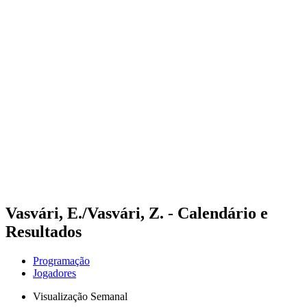
Futuros
Futures - Modena, ITA - 2026
Futures - Modena, ITA - 2026
Voltar para a página inicial do BPT
Onde Assistir
Equipes
Programação
Classificação
Vasvári, E./Vasvári, Z. - Calendário e
Resultados
Programação
Jogadores
Visualização Semanal