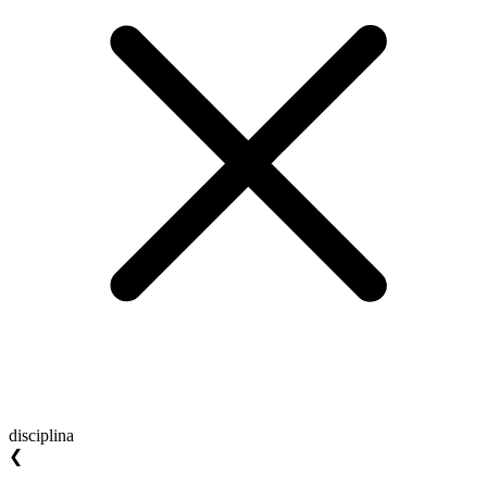
disciplina
❮