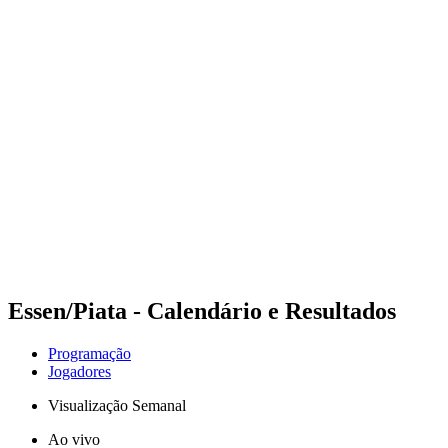
Futuros
Futures - Modena, ITA - 2026
Futures - Modena, ITA - 2026
Voltar para a página inicial do BPT
Onde Assistir
Equipes
Programação
Classificação
Essen/Piata - Calendário e Resultados
Programação
Jogadores
Visualização Semanal
Ao vivo