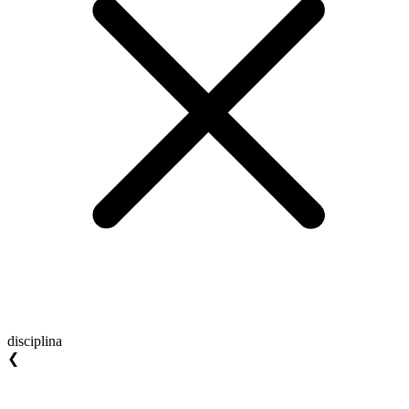
disciplina
❮