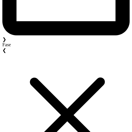
❯
Fase
❮