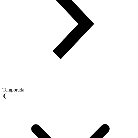
Temporada
❮