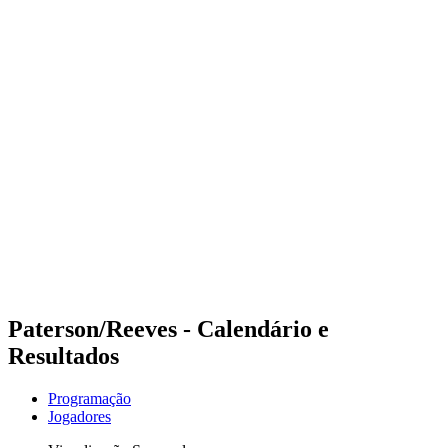
Futuros
Futures - Mount Maunganui, NZL - 2026
Futures - Mount Maunganui, NZL - 2026
Voltar para a página inicial do BPT
Onde Assistir
Equipes
Programação
Classificação
Competição
Paterson/Reeves - Calendário e
Resultados
Programação
Jogadores