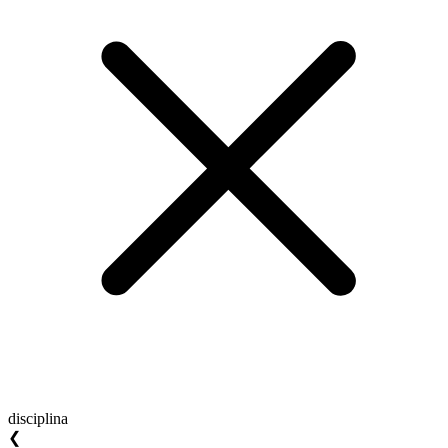
disciplina
❮