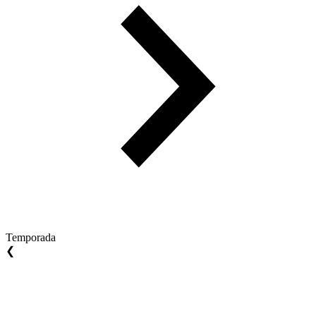
Temporada
❮