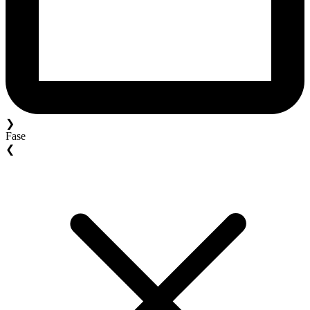
❯
Fase
❮