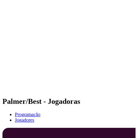
Futuros
Futures - Mount Maunganui, NZL - 2026
Futures - Mount Maunganui, NZL - 2026
Voltar para a página inicial do BPT
Onde Assistir
Equipes
Programação
Classificação
Competição
Palmer/Best - Jogadoras
Programação
Jogadores