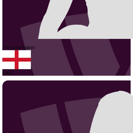
1
Victoria
Palmer
ENG