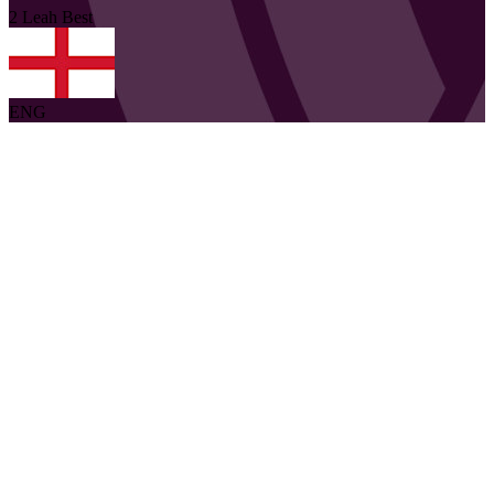
2
Leah
Best
ENG