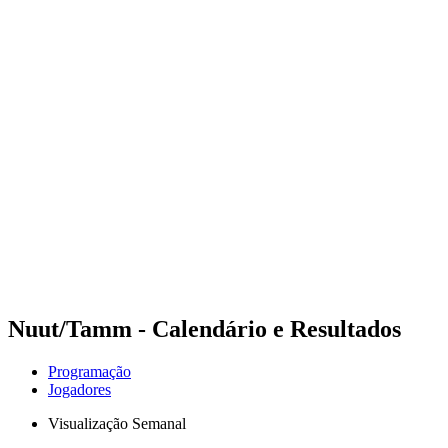
Futuros
Futures - Pingtan, CHN - 2026
Futures - Pingtan, CHN - 2026
Voltar para a página inicial do BPT
Onde Assistir
Equipes
Programação
Classificação
Competição
Nuut/Tamm - Calendário e Resultados
Programação
Jogadores
Visualização Semanal