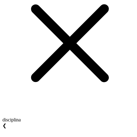
disciplina
❮