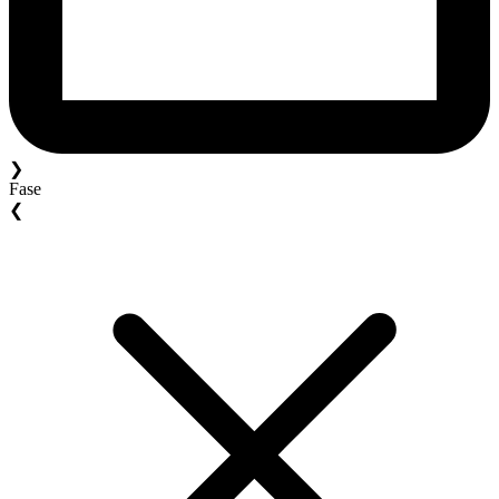
❯
Fase
❮