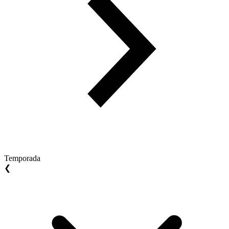
Temporada
❮