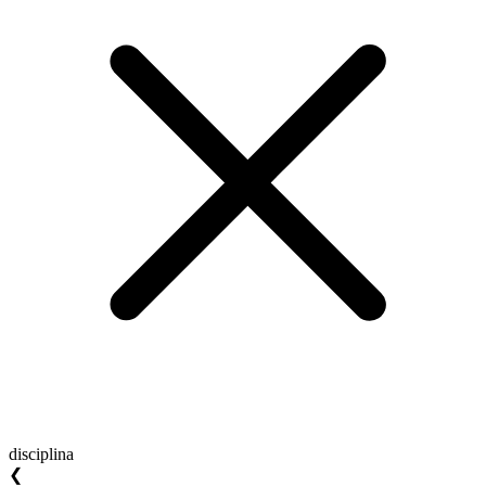
disciplina
❮