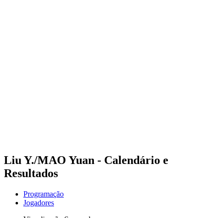
Futuros
Futures - Pingtan, CHN - 2026
Futures - Pingtan, CHN - 2026
Voltar para a página inicial do BPT
Onde Assistir
Equipes
Programação
Classificação
Competição
Liu Y./MAO Yuan - Calendário e
Resultados
Programação
Jogadores