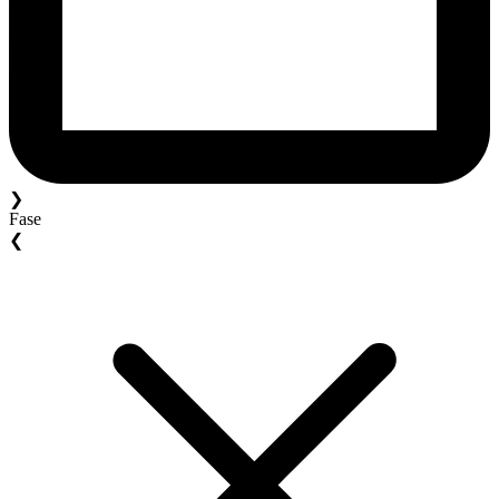
❯
Fase
❮