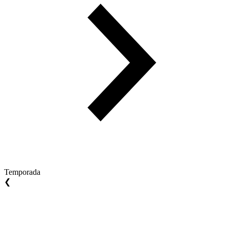
Temporada
❮