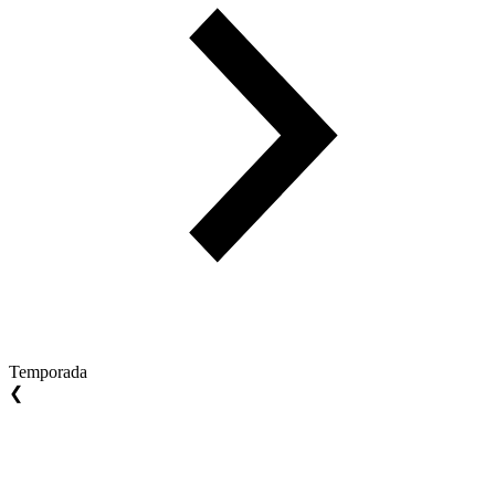
Temporada
❮