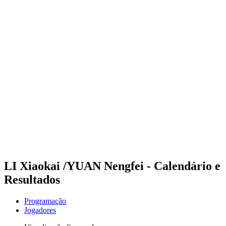
Futuros
Futures - Pingtan, CHN - 2026
Futures - Pingtan, CHN - 2026
Voltar para a página inicial do BPT
Onde Assistir
Equipes
Programação
Classificação
Competição
LI Xiaokai /YUAN Nengfei - Calendário e
Resultados
Programação
Jogadores