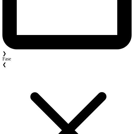
❯
Fase
❮