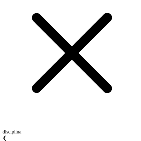
disciplina
❮