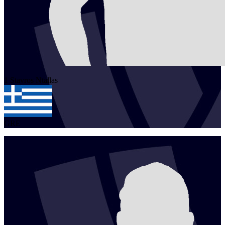
1
Stavros
Ntallas
GRE