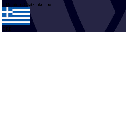
2
Dimitrios
Chatzinikolaou
GRE