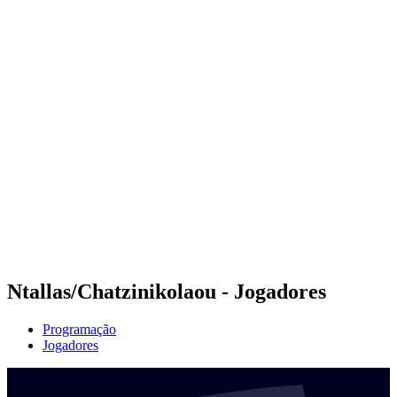
Futuros
Futures - Pingtan, CHN - 2026
Futures - Pingtan, CHN - 2026
Voltar para a página inicial do BPT
Onde Assistir
Equipes
Programação
Classificação
Competição
Ntallas/Chatzinikolaou - Jogadores
Programação
Jogadores