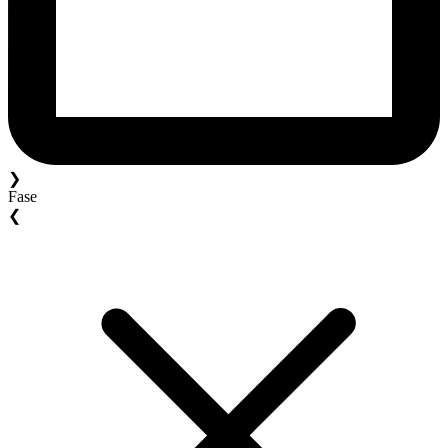
❯
Fase
❮