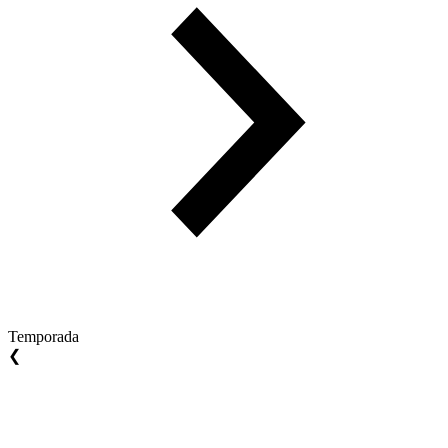
Temporada
❮