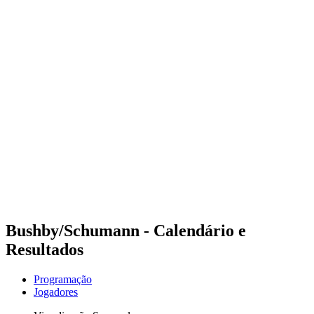
Futuros
Futures - Pingtan, CHN - 2026
Futures - Pingtan, CHN - 2026
Voltar para a página inicial do BPT
Onde Assistir
Equipes
Programação
Classificação
Competição
Bushby/Schumann - Calendário e
Resultados
Programação
Jogadores