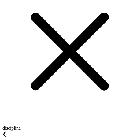
disciplina
❮