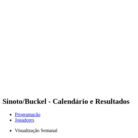
Futuros
Futures - Pingtan, CHN - 2026
Futures - Pingtan, CHN - 2026
Voltar para a página inicial do BPT
Onde Assistir
Equipes
Programação
Classificação
Competição
Sinoto/Buckel - Calendário e Resultados
Programação
Jogadores
Visualização Semanal