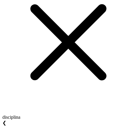
disciplina
❮