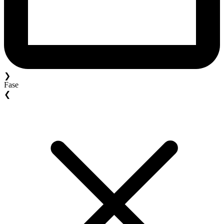
❯
Fase
❮