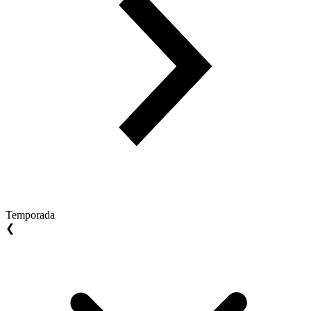
Temporada
❮