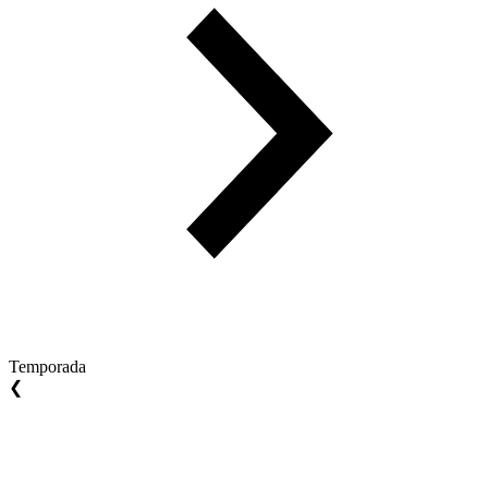
Temporada
❮