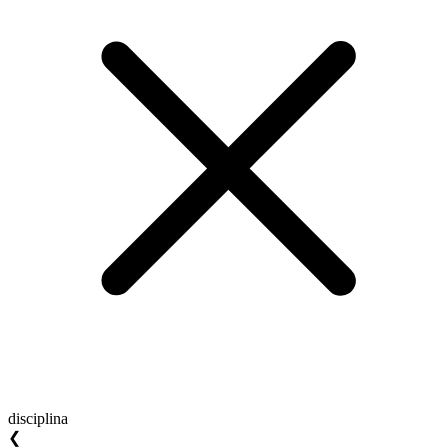
disciplina
❮