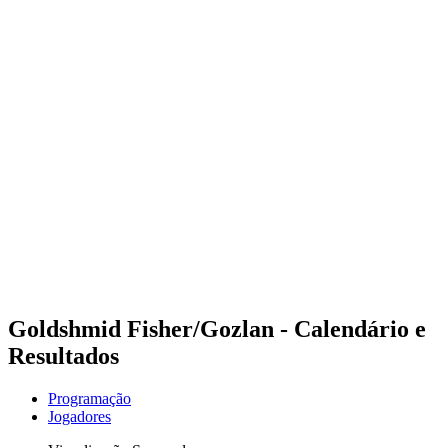
Futuros
Futures - Pingtan, CHN - 2026
Futures - Pingtan, CHN - 2026
Voltar para a página inicial do BPT
Onde Assistir
Equipes
Programação
Classificação
Competição
Goldshmid Fisher/Gozlan - Calendário e
Resultados
Programação
Jogadores