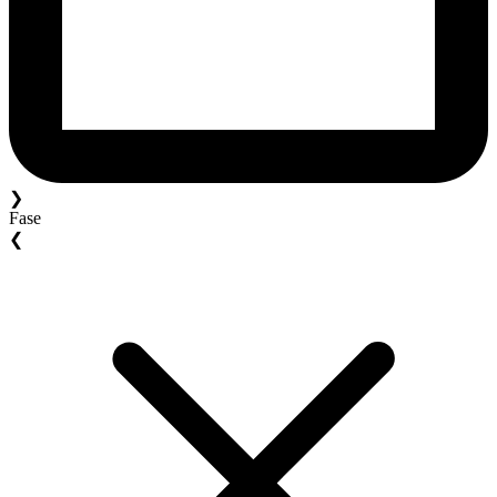
❯
Fase
❮