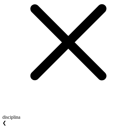
disciplina
❮