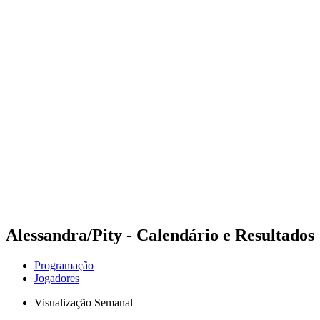
Futuros
Futures - Pingtan, CHN - 2026
Futures - Pingtan, CHN - 2026
Voltar para a página inicial do BPT
Onde Assistir
Equipes
Programação
Classificação
Competição
Alessandra/Pity - Calendário e Resultados
Programação
Jogadores
Visualização Semanal