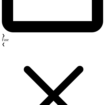
❯
Fase
❮