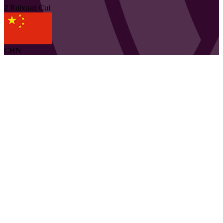
2
Ruixuan
Cui
CHN