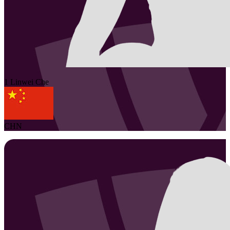
1
Linwei
Che
CHN