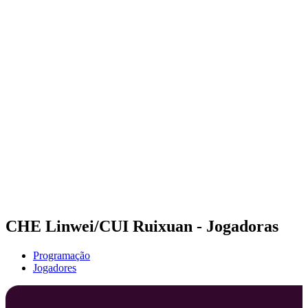
Futuros
Futures - Pingtan, CHN - 2026
Futures - Pingtan, CHN - 2026
Voltar para a página inicial do BPT
Onde Assistir
Equipes
Programação
Classificação
Competição
CHE Linwei/CUI Ruixuan - Jogadoras
Programação
Jogadores