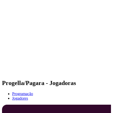
Futuros
Futures - Pingtan, CHN - 2026
Futures - Pingtan, CHN - 2026
Voltar para a página inicial do BPT
Onde Assistir
Equipes
Programação
Classificação
Competição
Progella/Pagara - Jogadoras
Programação
Jogadores