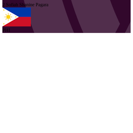
2
Sofiah Shanine
Pagara
PHI