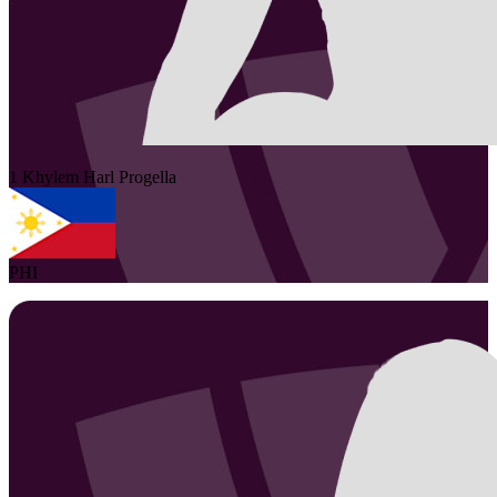
1
Khylem Harl
Progella
PHI