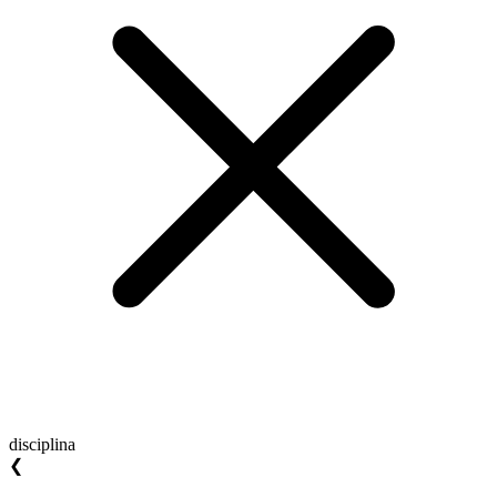
disciplina
❮