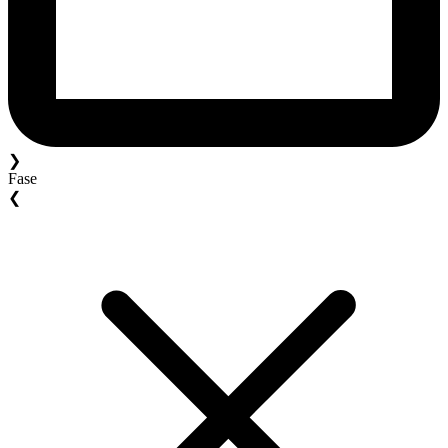
❯
Fase
❮