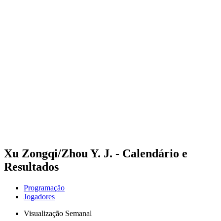
Futuros
Futures - Qidong, CHN - 2026
Futures - Qidong, CHN - 2026
Voltar para a página inicial do BPT
Onde Assistir
Equipes
Programação
Classificação
Xu Zongqi/Zhou Y. J. - Calendário e
Resultados
Programação
Jogadores
Visualização Semanal