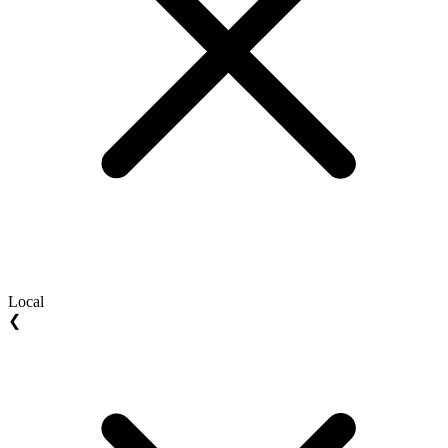
Local
❮