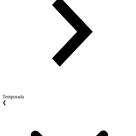
Temporada
❮