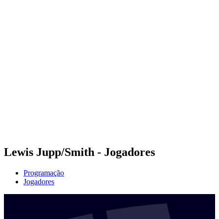
Futuros
Futures - Qidong, CHN - 2026
Futures - Qidong, CHN - 2026
Voltar para a página inicial do BPT
Onde Assistir
Equipes
Programação
Classificação
Lewis Jupp/Smith - Jogadores
Programação
Jogadores