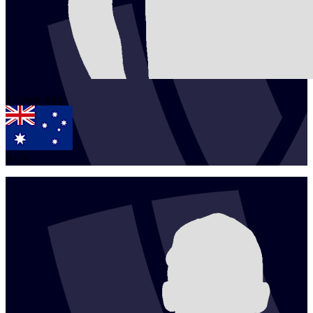
1
Lewis
Jupp
AUS