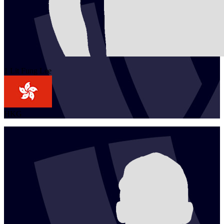
1
Lit Fung
Lee
HKG