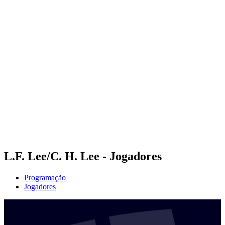
Futuros
Futures - Qidong, CHN - 2026
Futures - Qidong, CHN - 2026
Voltar para a página inicial do BPT
Onde Assistir
Equipes
Programação
Classificação
L.F. Lee/C. H. Lee - Jogadores
Programação
Jogadores