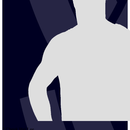
2
Cheuk Hei
Lee