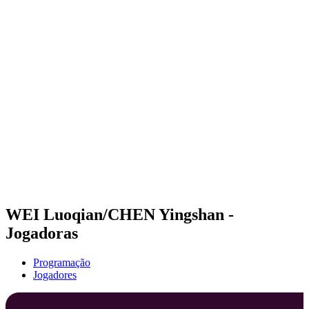
Futuros
Futures - Qidong, CHN - 2026
Futures - Qidong, CHN - 2026
Voltar para a página inicial do BPT
Onde Assistir
Equipes
Programação
Classificação
WEI Luoqian/CHEN Yingshan -
Jogadoras
Programação
Jogadores