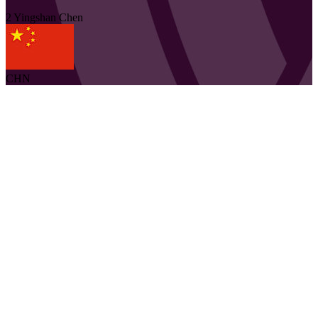
2
Yingshan
Chen
CHN