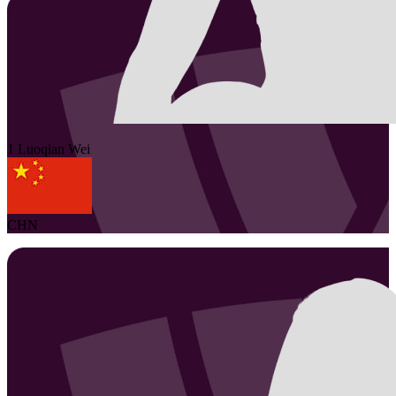
1
Luoqian
Wei
CHN