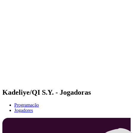
Futuros
Futures - Qidong, CHN - 2026
Futures - Qidong, CHN - 2026
Voltar para a página inicial do BPT
Onde Assistir
Equipes
Programação
Classificação
Kadeliye/QI S.Y. - Jogadoras
Programação
Jogadores