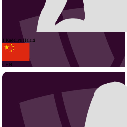
1
Kadeliye
Halaiti
CHN