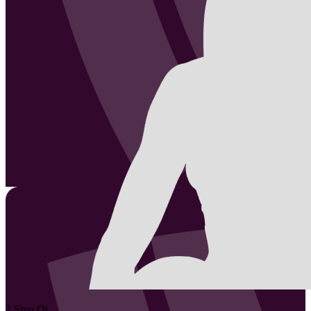
2
Siyu
Qi