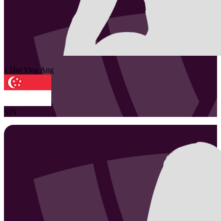
1
Hui Ying
Ang
SIN