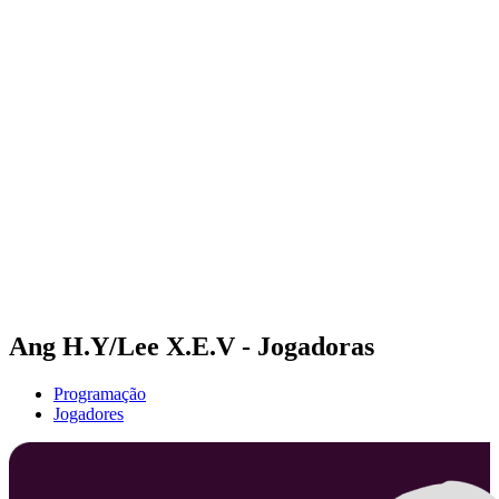
Futuros
Futures - Qidong, CHN - 2026
Futures - Qidong, CHN - 2026
Voltar para a página inicial do BPT
Onde Assistir
Equipes
Programação
Classificação
Ang H.Y/Lee X.E.V - Jogadoras
Programação
Jogadores