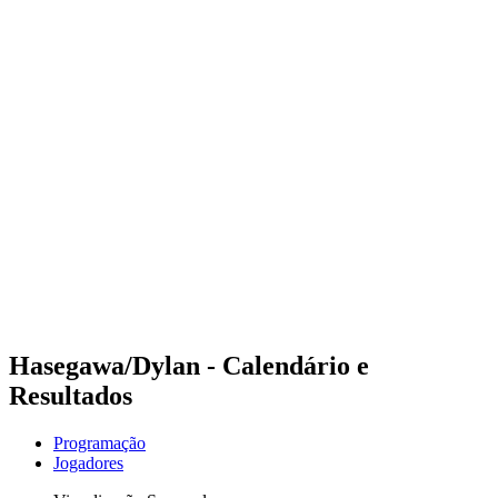
Futuros
Futures - Rarotonga, COK - 2026
Futures - Rarotonga, COK - 2026
Voltar para a página inicial do BPT
Onde Assistir
Equipes
Programação
Classificação
Competição
Hasegawa/Dylan - Calendário e
Resultados
Programação
Jogadores