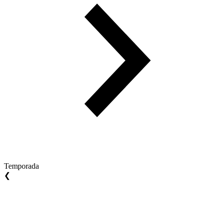
Temporada
❮