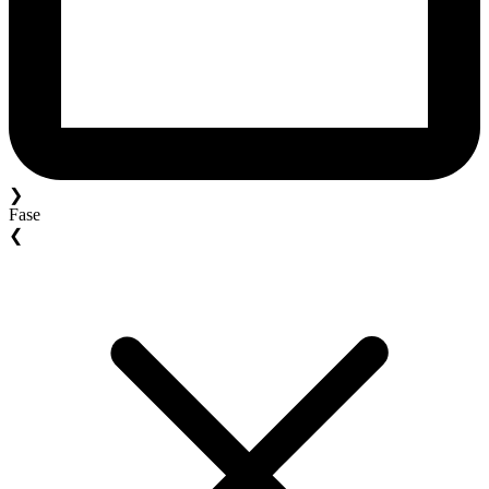
❯
Fase
❮