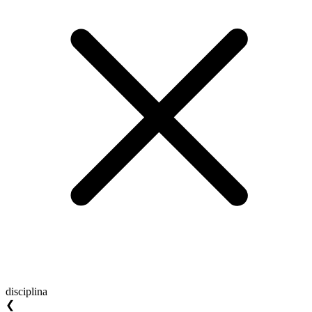
disciplina
❮