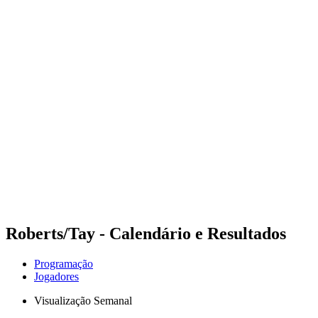
Futuros
Futures - Rarotonga, COK - 2026
Futures - Rarotonga, COK - 2026
Voltar para a página inicial do BPT
Onde Assistir
Equipes
Programação
Classificação
Competição
Roberts/Tay - Calendário e Resultados
Programação
Jogadores
Visualização Semanal