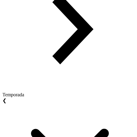
Temporada
❮