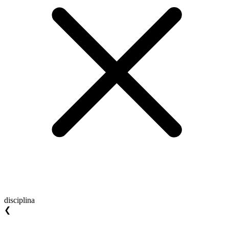
disciplina
❮