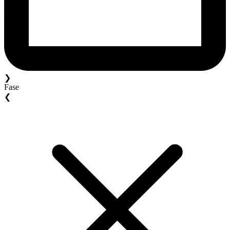
❯
Fase
❮