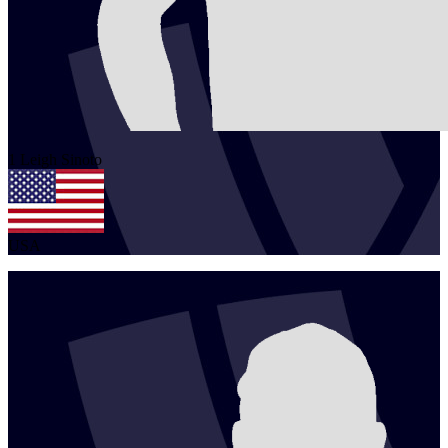
1
Leigh
Sinoto
USA