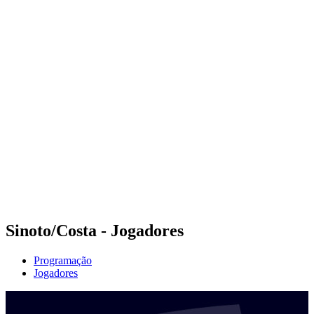
Futuros
Futures - Rarotonga, COK - 2026
Futures - Rarotonga, COK - 2026
Voltar para a página inicial do BPT
Onde Assistir
Equipes
Programação
Classificação
Competição
Sinoto/Costa - Jogadores
Programação
Jogadores