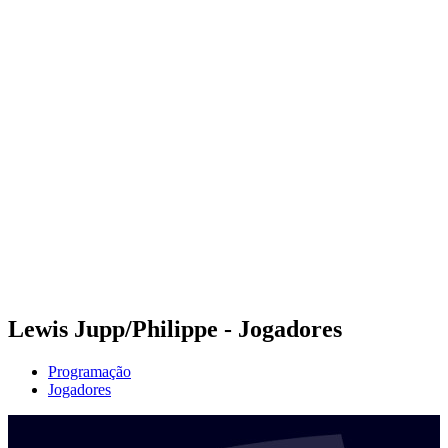
Futuros
Futures - Rarotonga, COK - 2026
Futures - Rarotonga, COK - 2026
Voltar para a página inicial do BPT
Onde Assistir
Equipes
Programação
Classificação
Competição
Lewis Jupp/Philippe - Jogadores
Programação
Jogadores