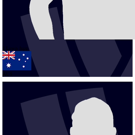
1
Lewis
Jupp
AUS