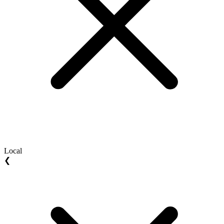
Local
❮