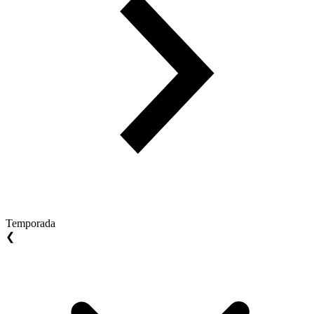
Temporada
❮