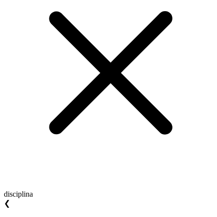
disciplina
❮