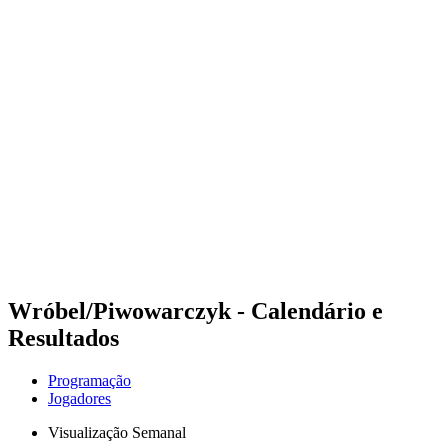
Futuros
Futures - Rzeszow, POL - 2026
Futures - Rzeszow, POL - 2026
Voltar para a página inicial do BPT
Onde Assistir
Equipes
Programação
Classificação
Wróbel/Piwowarczyk - Calendário e
Resultados
Programação
Jogadores
Visualização Semanal