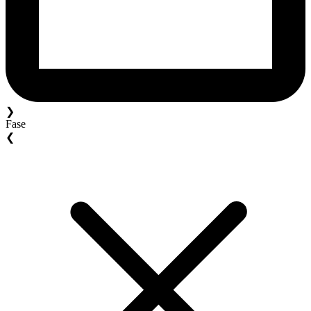
❯
Fase
❮