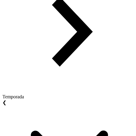
Temporada
❮