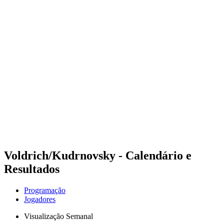
Futuros
Futures - Rzeszow, POL - 2026
Futures - Rzeszow, POL - 2026
Voltar para a página inicial do BPT
Onde Assistir
Equipes
Programação
Classificação
Voldrich/Kudrnovsky - Calendário e
Resultados
Programação
Jogadores
Visualização Semanal