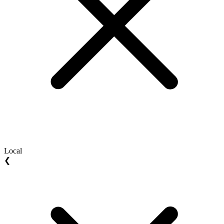
Local
❮