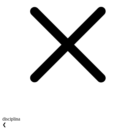
disciplina
❮