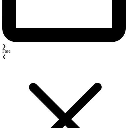
❯
Fase
❮