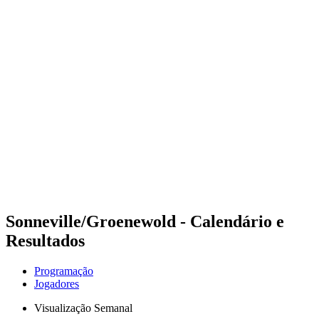
Futuros
Futures - Rzeszow, POL - 2026
Futures - Rzeszow, POL - 2026
Voltar para a página inicial do BPT
Onde Assistir
Equipes
Programação
Classificação
Sonneville/Groenewold - Calendário e
Resultados
Programação
Jogadores
Visualização Semanal