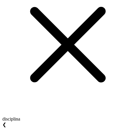
disciplina
❮