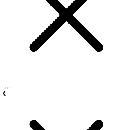
Local
❮