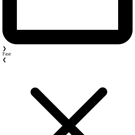
❯
Fase
❮