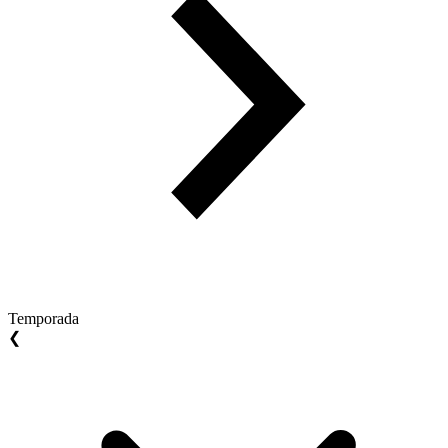
Temporada
❮