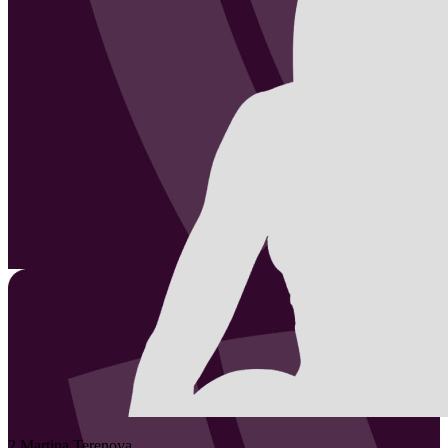
2
Martina
Terenova