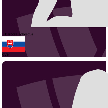
1
Barbora
Tokosova
SVK