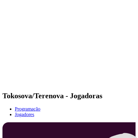
Futuros
Futures - Rzeszow, POL - 2026
Futures - Rzeszow, POL - 2026
Voltar para a página inicial do BPT
Onde Assistir
Equipes
Programação
Classificação
Tokosova/Terenova - Jogadoras
Programação
Jogadores