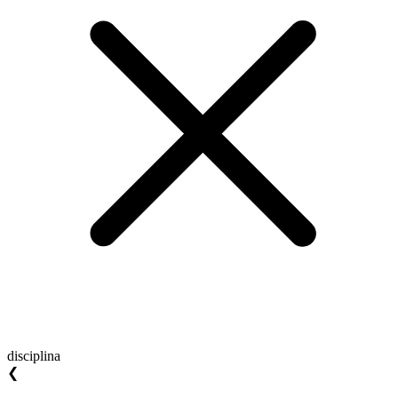
disciplina
❮