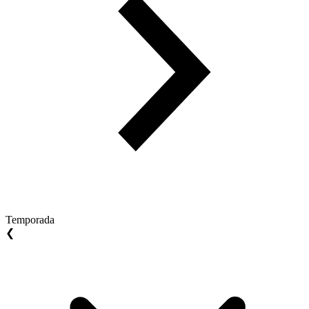
Temporada
❮