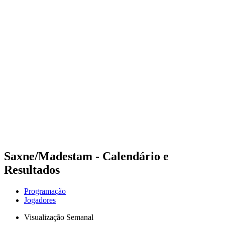
Futuros
Futures - Rzeszow, POL - 2026
Futures - Rzeszow, POL - 2026
Voltar para a página inicial do BPT
Onde Assistir
Equipes
Programação
Classificação
Saxne/Madestam - Calendário e
Resultados
Programação
Jogadores
Visualização Semanal