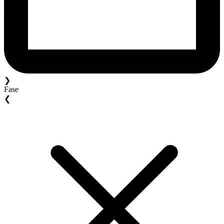
❯
Fase
❮