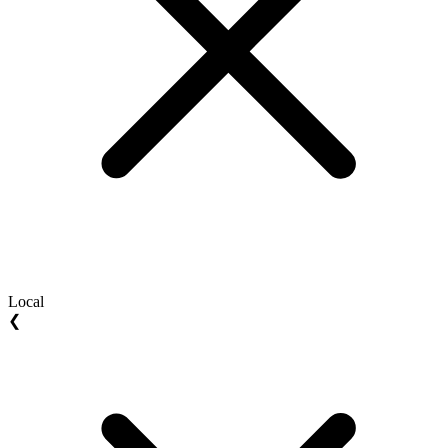
Local
❮