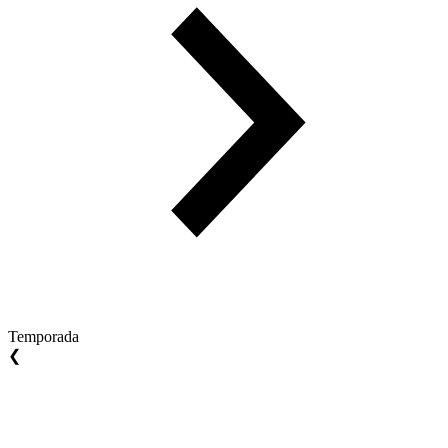
Temporada
❮