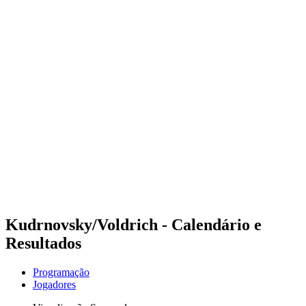
Futuros
Futures - Sanya, CHN - 2026
Futures - Sanya, CHN - 2026
Voltar para a página inicial do BPT
Onde Assistir
Equipes
Programação
Classificação
Competição
Kudrnovsky/Voldrich - Calendário e
Resultados
Programação
Jogadores