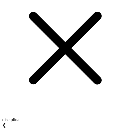
disciplina
❮