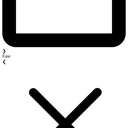
❯
Fase
❮