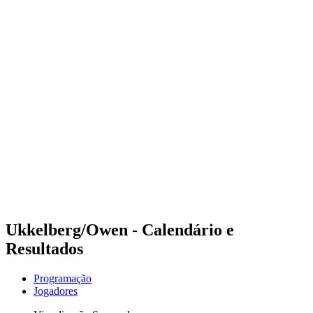
Futuros
Futures - Sanya, CHN - 2026
Futures - Sanya, CHN - 2026
Voltar para a página inicial do BPT
Onde Assistir
Equipes
Programação
Classificação
Competição
Ukkelberg/Owen - Calendário e
Resultados
Programação
Jogadores