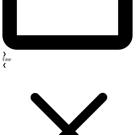
❯
Fase
❮