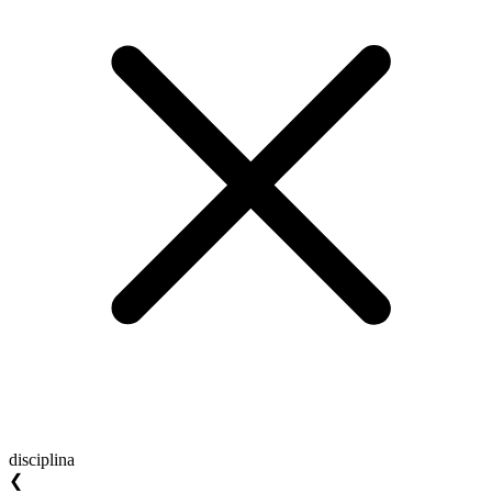
disciplina
❮