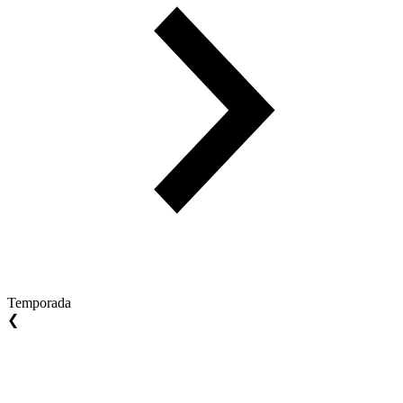
Temporada
❮