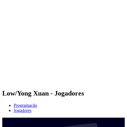
Futuros
Futures - Sanya, CHN - 2026
Futures - Sanya, CHN - 2026
Voltar para a página inicial do BPT
Onde Assistir
Equipes
Programação
Classificação
Competição
Low/Yong Xuan - Jogadores
Programação
Jogadores