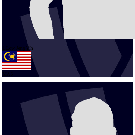
1
Low
Jeng Yih
MAS