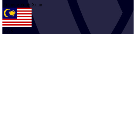
2
Chong
Yong Xuan
MAS