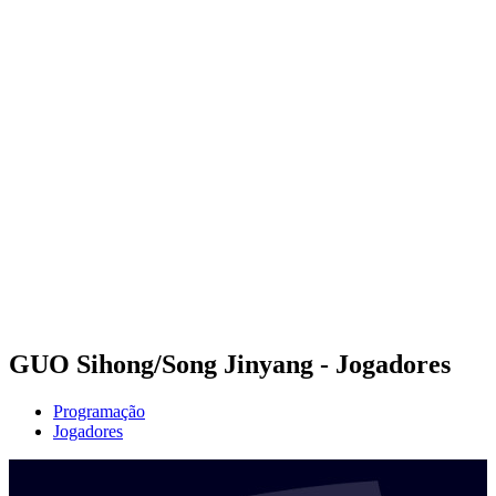
Futuros
Futures - Sanya, CHN - 2026
Futures - Sanya, CHN - 2026
Voltar para a página inicial do BPT
Onde Assistir
Equipes
Programação
Classificação
Competição
GUO Sihong/Song Jinyang - Jogadores
Programação
Jogadores