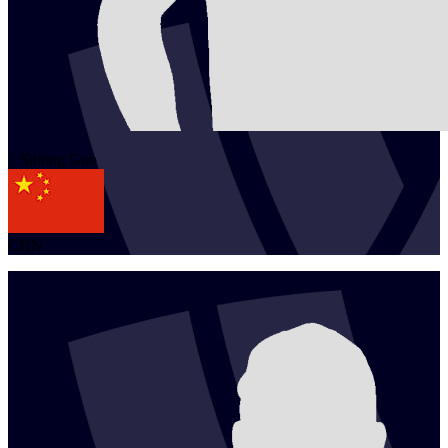
1
Sihong
Guo
CHN