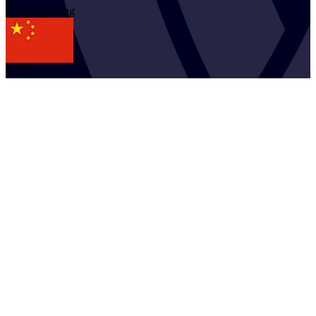
2
Jinyang
Song
CHN