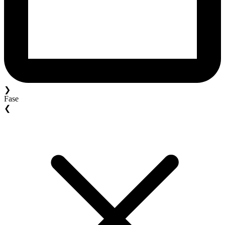
❯
Fase
❮