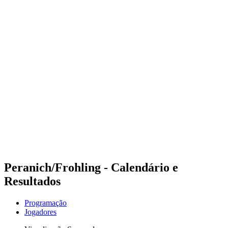
Futuros
Futures - Sanya, CHN - 2026
Futures - Sanya, CHN - 2026
Voltar para a página inicial do BPT
Onde Assistir
Equipes
Programação
Classificação
Competição
Peranich/Frohling - Calendário e
Resultados
Programação
Jogadores