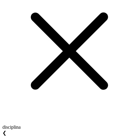
disciplina
❮