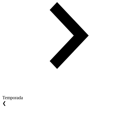
Temporada
❮