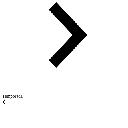
Temporada
❮