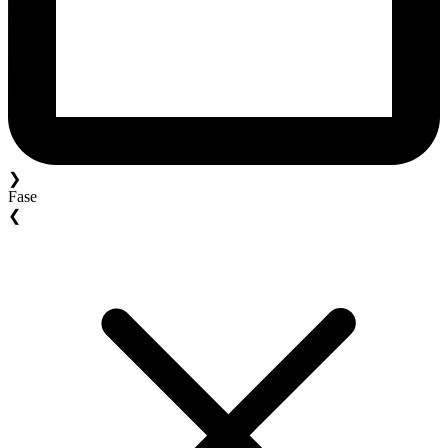
❯
Fase
❮