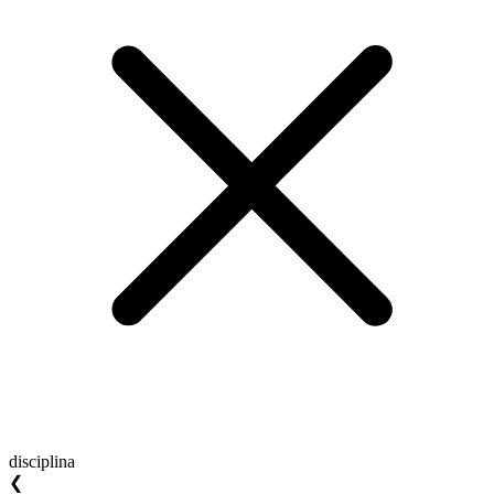
disciplina
❮