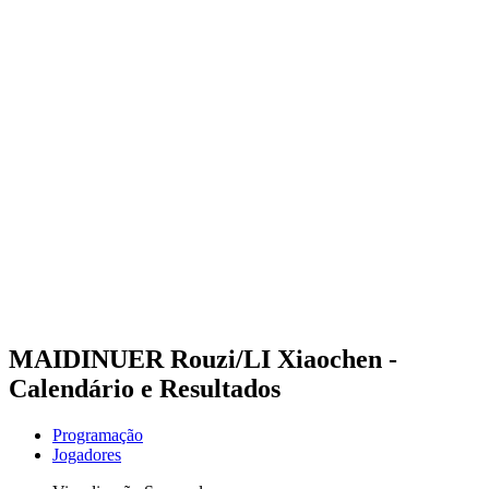
Futuros
Futures - Sanya, CHN - 2026
Futures - Sanya, CHN - 2026
Voltar para a página inicial do BPT
Onde Assistir
Equipes
Programação
Classificação
Competição
MAIDINUER Rouzi/LI Xiaochen -
Calendário e Resultados
Programação
Jogadores