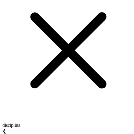
disciplina
❮