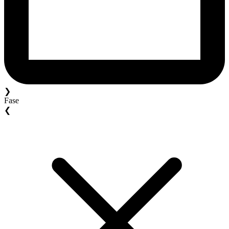
❯
Fase
❮