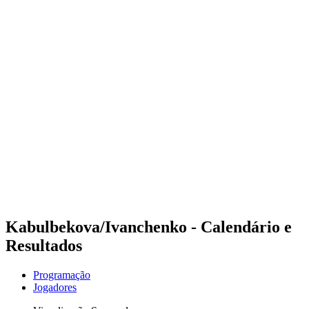
Futuros
Futures - Sanya, CHN - 2026
Futures - Sanya, CHN - 2026
Voltar para a página inicial do BPT
Onde Assistir
Equipes
Programação
Classificação
Competição
Kabulbekova/Ivanchenko - Calendário e
Resultados
Programação
Jogadores