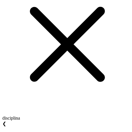
disciplina
❮