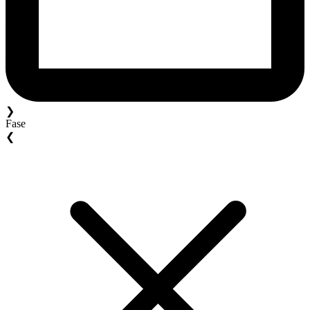
❯
Fase
❮