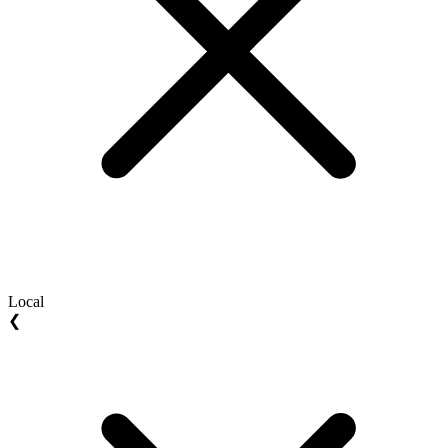
Local
❮