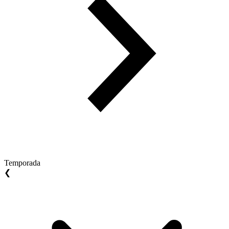
Temporada
❮