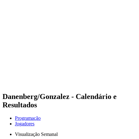
Futuros
Futures - Sibiu, ROU - 2026
Futures - Sibiu, ROU - 2026
Voltar para a página inicial do BPT
Onde Assistir
Equipes
Programação
Classificação
Danenberg/Gonzalez - Calendário e
Resultados
Programação
Jogadores
Visualização Semanal