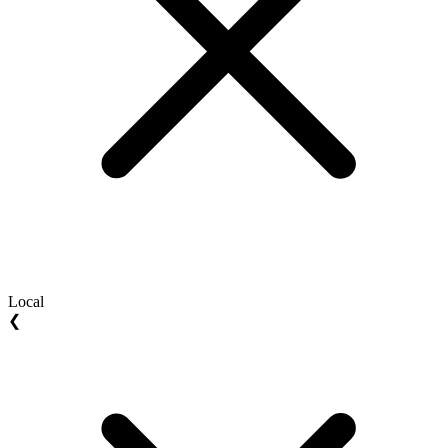
Local
❮