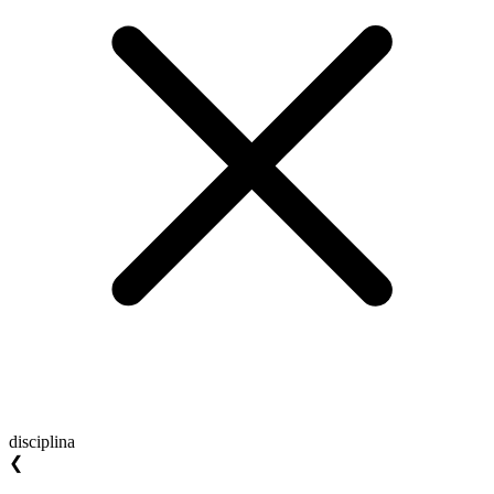
disciplina
❮