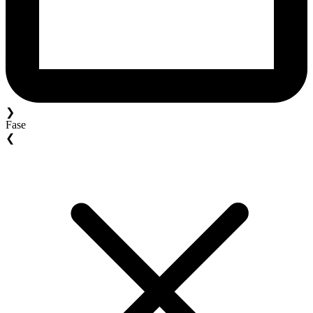
❯
Fase
❮