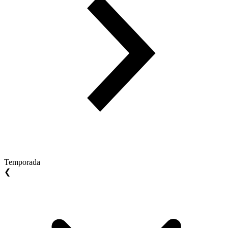
Temporada
❮