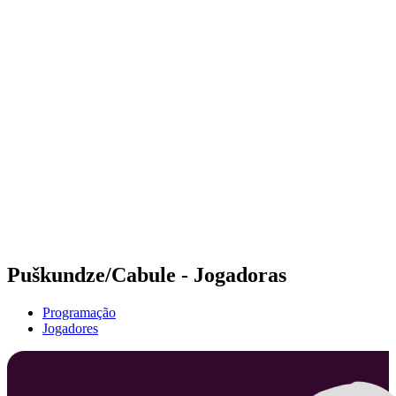
Futuros
Futures - Sibiu, ROU - 2026
Futures - Sibiu, ROU - 2026
Voltar para a página inicial do BPT
Onde Assistir
Equipes
Programação
Classificação
Puškundze/Cabule - Jogadoras
Programação
Jogadores