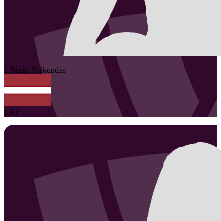
1
Rēzija
Puškundze
LAT