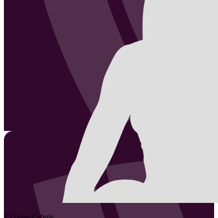
2
Loreta
Cabule