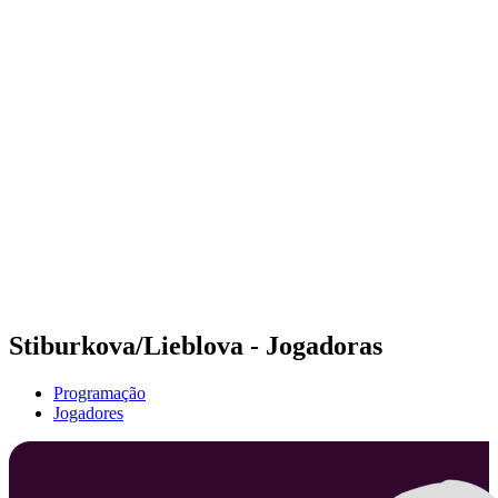
Futuros
Futures - Sibiu, ROU - 2026
Futures - Sibiu, ROU - 2026
Voltar para a página inicial do BPT
Onde Assistir
Equipes
Programação
Classificação
Stiburkova/Lieblova - Jogadoras
Programação
Jogadores