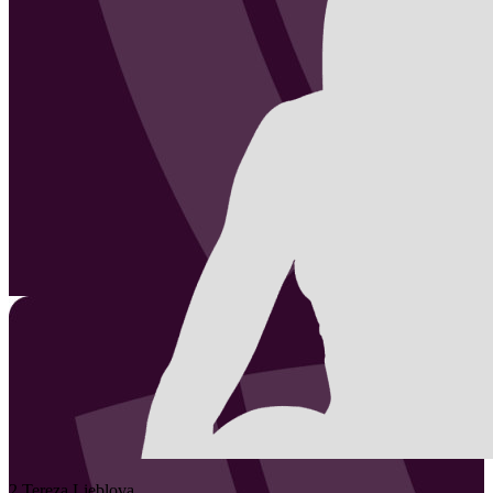
2
Tereza
Lieblova