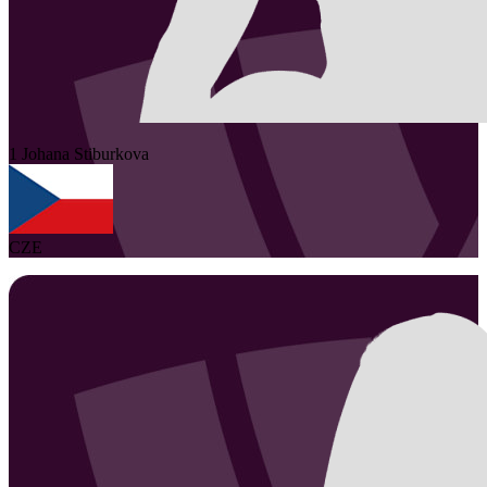
1
Johana
Stiburkova
CZE